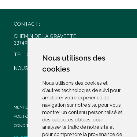
CONTACT :
CHEMIN DE LA GRAVETTE
33140 VILLENAVE D'ORNON
TEL : 05 56 30 77 61
Nous utilisons des
Nous utilisons des
cookies
cookies
NOUS ÉCRIRE
Nous utilisons des cookies et
Nous utilisons des cookies et
d'autres technologies de suivi pour
d'autres technologies de suivi pour
améliorer votre expérience de
améliorer votre expérience de
navigation sur notre site, pour vous
navigation sur notre site, pour vous
MENTIONS LÉGALES
montrer un contenu personnalisé et
montrer un contenu personnalisé et
POLITIQUE DE CONFIDENTIALITÉ
des publicités ciblées, pour
des publicités ciblées, pour
CONDITIONS GENERALES DE VENTE
analyser le trafic de notre site et
analyser le trafic de notre site et
pour comprendre la provenance de
pour comprendre la provenance de