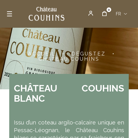
0
Basculer la navigation
☰
FR
ACCUEIL
•
DÉGUSTEZ
•
CHÂTEAU COUHINS
CHÂTEAU COUHINS
BLANC
Issu d’un coteau argilo-calcaire unique en
Pessac-Léognan, le Château Couhins
blanc se caractérise par sa fraicheur, son