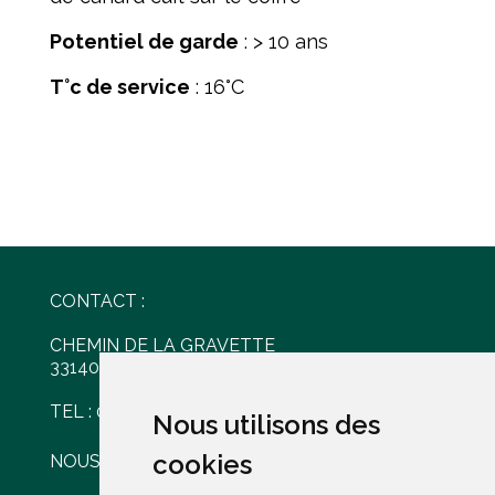
Potentiel de garde
: > 10 ans
T°c de service
: 16°C
CONTACT :
CHEMIN DE LA GRAVETTE
33140 VILLENAVE D'ORNON
TEL : 05 56 30 77 61
Nous utilisons des
Nous utilisons des
cookies
cookies
NOUS ÉCRIRE