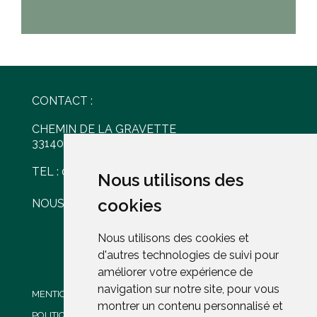
CONTACT :
CHEMIN DE LA GRAVETTE
33140 VILLENAVE D'ORNON
TEL : 05 56 30 77 61
Nous utilisons des
Nous utilisons des
cookies
cookies
NOUS ÉCRIRE
Nous utilisons des cookies et
Nous utilisons des cookies et
d'autres technologies de suivi pour
d'autres technologies de suivi pour
améliorer votre expérience de
améliorer votre expérience de
navigation sur notre site, pour vous
navigation sur notre site, pour vous
MENTIONS LÉGALES
montrer un contenu personnalisé et
montrer un contenu personnalisé et
POLITIQUE DE CONFIDENTIALITÉ