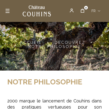
0
Basculer la navigation
☰
FR
ACCUEIL
•
DECOUVREZ
•
NOTRE PHILOSOPHIE
NOTRE PHILOSOPHIE
2000 marque le lancement de Couhins dans
des pratiques vertueuses pour son