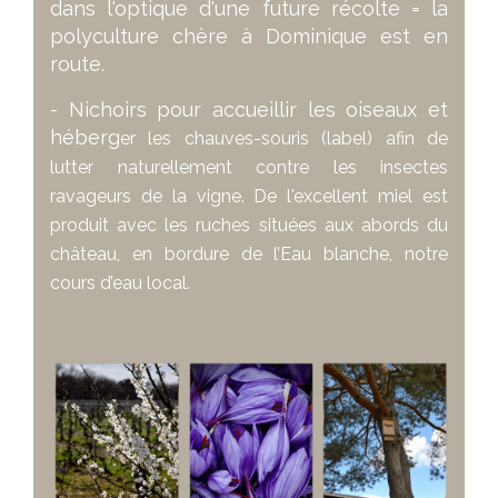
dans l'optique d'une future récolte = la
polyculture chère à Dominique est en
route.
- Nichoirs pour accueillir les oiseaux et
héberg
er les chauves-souris (label) afin de
lutter naturellement contre les insectes
ravageurs de la vigne. De l'excellent miel est
produit avec les ruches situées aux abords du
château, en bordure de l’Eau blanche, notre
cours d’eau local.