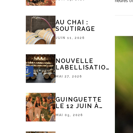
heures oc
AU CHAI :
SOUTIRAGE
JUIN 11, 2026
NOUVELLE
LABELLISATION
TOURISME &
MAI 27, 2026
HANDICAP
GUINGUETTE
LE 12 JUIN À
18H
MAI 05, 2026