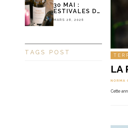
30 MAI :
ESTIVALES DE
PESSAC-
MARS 28, 2026
LÉOGNAN
TAGS POST
TER
LA 
NORMA 
Cette ann