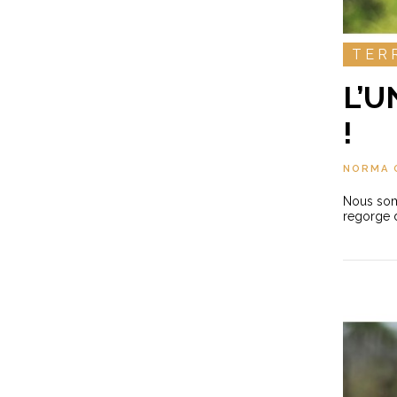
TER
L’U
!
NORMA 
Nous somm
regorge d