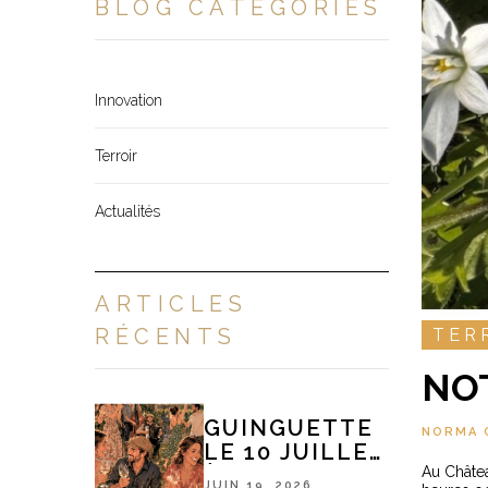
BLOG CATÉGORIES
Innovation
Terroir
Actualités
ARTICLES
RÉCENTS
TER
NOT
GUINGUETTE
NORMA 
LE 10 JUILLET
À 18H
Au Châtea
JUIN 19, 2026