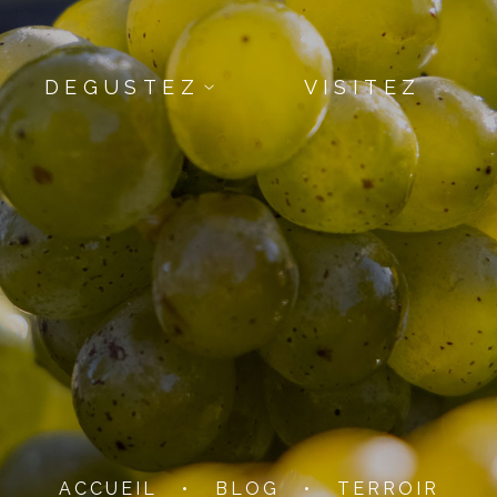
DEGUSTEZ
VISITEZ
ACCUEIL
•
BLOG
•
TERROIR