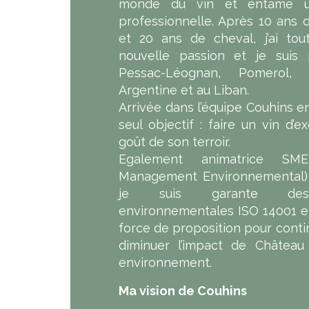
monde du vin et entamé un
professionnelle. Après 10 ans d
et 20 ans de cheval, j’ai to
nouvelle passion et je suis p
Pessac-Léognan, Pomerol,
Argentine et au Liban.
Arrivée dans l’équipe Couhins en 
seul objectif : faire un vin d’e
goût de son terroir.
Egalement animatrice SM
Management Environnemental) d
je suis garante des c
environnementales ISO 14001 et
force de proposition pour conti
diminuer l’impact de Château
environnement.
Ma vision de Couhins