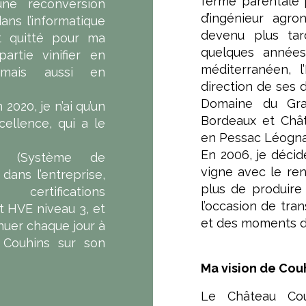
ferme parentale 
e reconversion
d’ingénieur agr
ans l’informatique
devenu plus tar
ut quitté pour ma
quelques année
artie vinifier en
méditerranéen, 
 mais aussi en
direction de ses 
Domaine du Gr
2020, je n’ai qu’un
Bordeaux et Chât
xcellence, qui a le
en Pessac Léogna
En 2006, je décid
E (Système de
vigne avec le ren
ans l’entreprise,
plus de produire
ertifications
l’occasion de tra
 HVE niveau 3, et
et des moments d
nuer chaque jour à
 Couhins sur son
Ma vision de Cou
Le Château Co