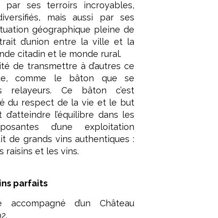
e par ses terroirs incroyables,
diversifiés, mais aussi par ses
ituation géographique pleine de
it d’union entre la ville et la
nde citadin et le monde rural.
lité de transmettre à d’autres ce
que, comme le bâton que se
s relayeurs. Ce bâton c’est
té du respect de la vie et le but
 d’atteindre l’équilibre dans les
posantes d’une exploitation
it de grands vins authentiques :
s raisins et les vins.
ns parfaits
de accompagné d’un Château
2.