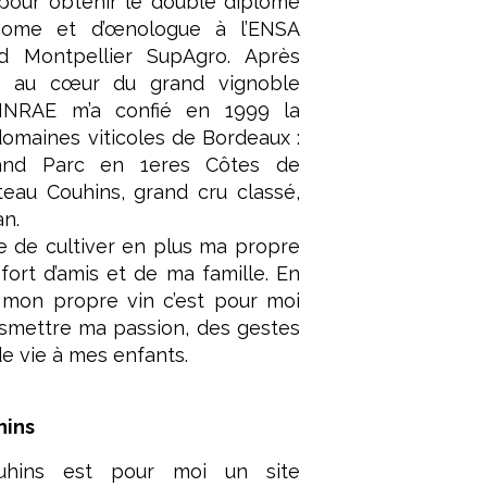
pour obtenir le double diplôme
onome et d’œnologue à l’ENSA
d Montpellier SupAgro. Après
s au cœur du grand vignoble
l’INRAE m’a confié en 1999 la
domaines viticoles de Bordeaux :
and Parc en 1eres Côtes de
eau Couhins, grand cru classé,
n.
e de cultiver en plus ma propre
fort d’amis et de ma famille. En
 mon propre vin c’est pour moi
nsmettre ma passion, des gestes
e vie à mes enfants.
hins
uhins est pour moi un site