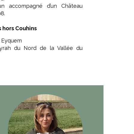
un accompagné d’un Château
8.
s hors Couhins
au Eyquem
yrah du Nord de la Vallée du