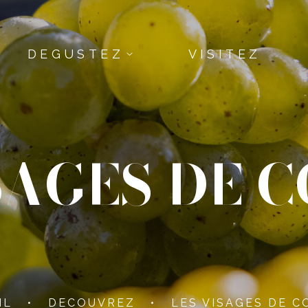
DEGUSTEZ
VISITEZ
SAGES DE 
IL
•
DECOUVREZ
•
LES VISAGES DE C