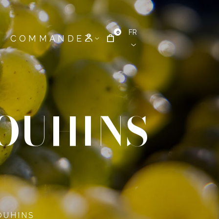
FR
0
COMMANDEZ
COUHINS
OUHINS