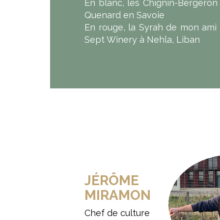
En blanc, les Chignin-Bergeron
Quenard en Savoie
En rouge, la Syrah de mon ami
Sept Winery à Nehla, Liban
JÉRÔME
MIRAMON
Chef de culture