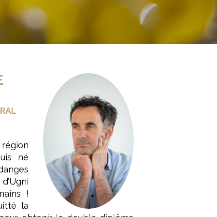
E
ÉRAL
 région
uis né
danges
 d’Ugni
mains !
itté la