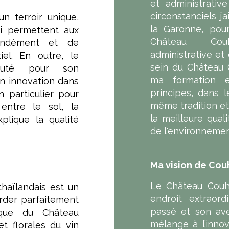
et administrativ
circonstanciels j
n terroir unique,
la Garonne, pour
ui permettent aux
Château Cou
fondément et de
administrative et
iel. En outre, le
sein du Château 
puté pour son
ma formation 
n innovation dans
principes, dans 
n particulier pour
même tradition et
entre le sol, la
la meilleure qual
plique la qualité
de l'environneme
Ma vision de Cou
Le Château Couh
haïlandais est un
endroit extraor
order parfaitement
passé et son aven
ique du Château
mélange à l’innov
et florales du vin