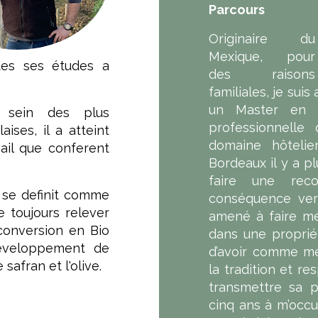
Parcours
Originaire du
Mexique, pour
tes ses études a
des raisons
familiales, je sui
un Master en 
 sein des plus
professionnelle
ises, il a atteint
domaine hôtelie
vail que conferent
Bordeaux il y a pl
faire une reco
 se definit comme
conséquence ver
e toujours relever
amené à faire me
conversion en Bio
dans une propriét
developpement de
d’avoir comme me
afran et l'olive.
la tradition et re
transmettre sa p
cinq ans à m’occu