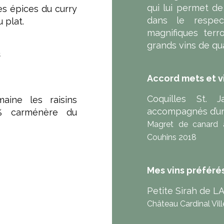
qui lui permet d
s épices du curry
dans le respec
 plat.
magnifiques terro
grands vins de qu
s
Accord mets et vi
Coquilles St. 
ine les raisins
accompagnés d’un
% carménère du
Magret de canard 
Couhins 2018
Mes vins préféré
Petite Sirah de
Château Cardinal Vil