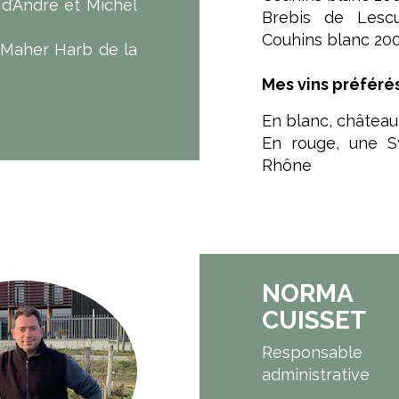
 d’André et Michel
Brebis de Lesc
Couhins blanc 200
 Maher Harb de la
Mes vins préféré
En blanc, châte
En rouge, une S
Rhône
NORMA
CUISSET
Responsable
administrative