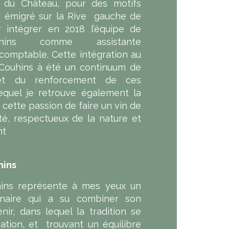
e du Château, pour des motifs
’ai émigré sur la Rive gauche de
 intégrer en 2018 l’équipe de
hins comme assistante
 comptable. Cette intégration au
Couhins à été un continuum de
et du renforcement de ces
lequel je retrouve également la
 cette passion de faire un vin de
ité, respectueux de la nature et
nt
hins
ins représente à mes yeux un
dinaire qui a su combiner son
ir, dans lequel la tradition se
ation, et trouvant un équilibre