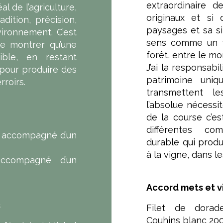
extraordinaire d
 de l’agriculture,
originaux et si 
dition, précision,
paysages et sa s
vironnement. C’est
sens comme un tra
de montrer qu’une
forêt, entre le mo
ible, en restant
J’ai la responsabi
e pour produire des
patrimoine uni
rroirs.
transmettent le
l’absolue nécessi
de la course c’est
différentes com
n accompagné d’un
durable qui produ
à la vigne, dans le
ccompagné d’un
Accord mets et vi
s
Filet de dora
Couhins blanc 200