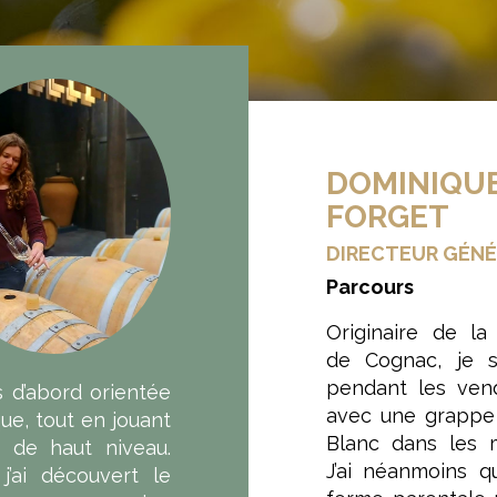
DOMINIQU
FORGET
DIRECTEUR GÉN
Parcours
Originaire de la
de Cognac, je s
pendant les ven
s d’abord orientée
avec une grappe
que, tout en jouant
Blanc dans les 
 de haut niveau.
J’ai néanmoins qu
j’ai découvert le