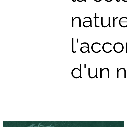
natur
l'acc
d'un 