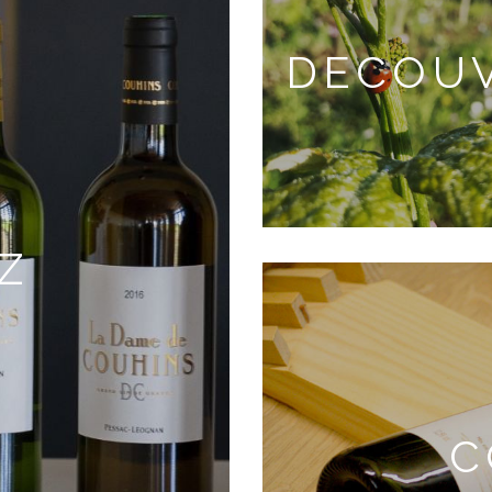
DECOU
Z
C