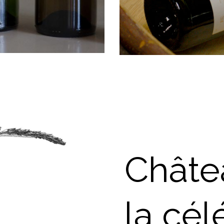
Châte
la cél