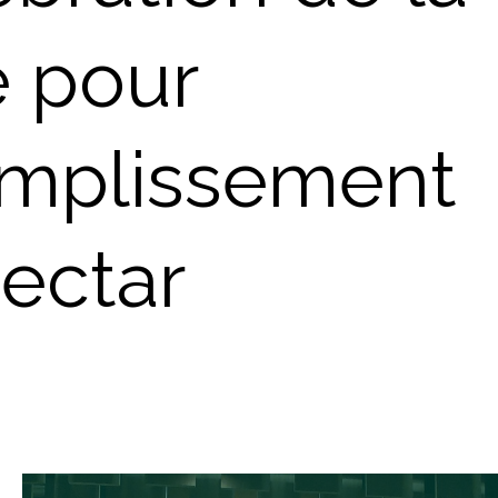
e pour
omplissement
nectar