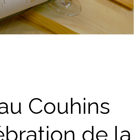
au Couhins
ébration de la