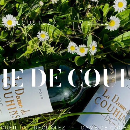
DEGUSTEZ
VISITEZ
E DE COU
CUEIL
•
DÉGUSTEZ
•
DAME DE COUHI