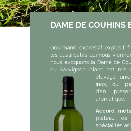
DAME DE COUHINS 
Gourmand, expressif, explosif, fr
les qualificatifs qui nous vienn
nous évoquons la Dame de Couhi
du Sauvignon blanc est mis 
élevage
uni
inox, qui p
d'en prése
aromatique.
Accord mets
plateau de 
spécialités as