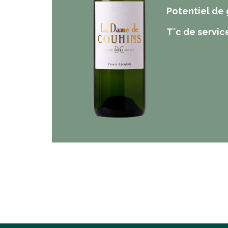
Potentiel de
T°c de servic