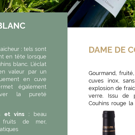
BLANC
DAME DE 
aicheur : tels sont
ent en tête lorsque
ns blanc. L’éclat
en valeur par un
Gourmand, fruité,
quement en cuve
cuves inox, san
ermet également
explosion de frai
rver la pureté
verre. Issu de 
Couhins rouge l
 et vins
: beau
fruits de mer,
iatiques