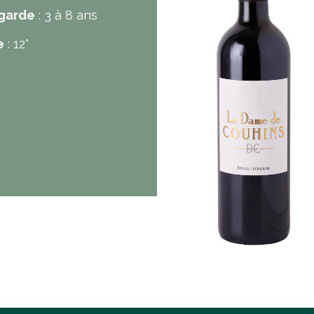
 garde
: 3 à 8 ans
e
: 12°