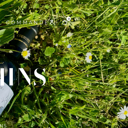
FR
0
COMMANDEZ
HINS
NS