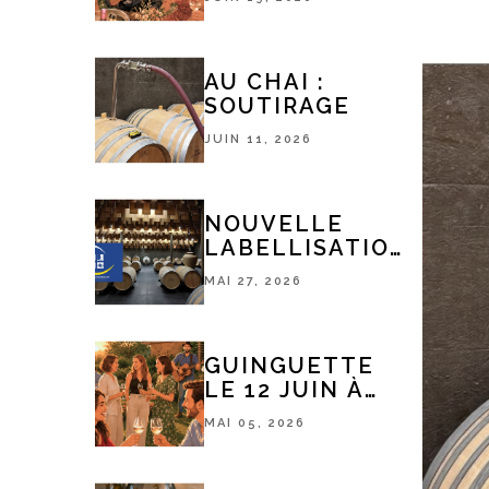
AU CHAI :
SOUTIRAGE
JUIN 11, 2026
NOUVELLE
LABELLISATION
TOURISME &
MAI 27, 2026
HANDICAP
GUINGUETTE
LE 12 JUIN À
18H
MAI 05, 2026