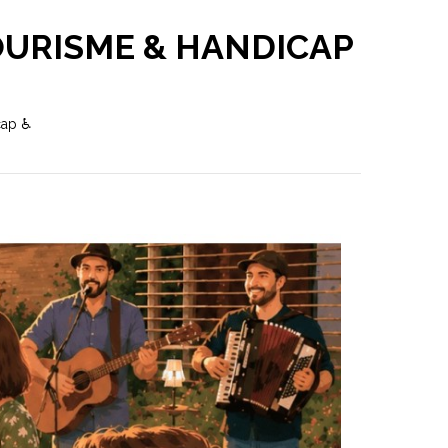
OURISME & HANDICAP
cap ♿