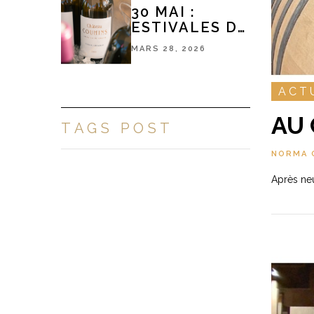
30 MAI :
ESTIVALES DE
PESSAC-
MARS 28, 2026
LÉOGNAN
ACT
AU 
TAGS POST
NORMA 
Après neu