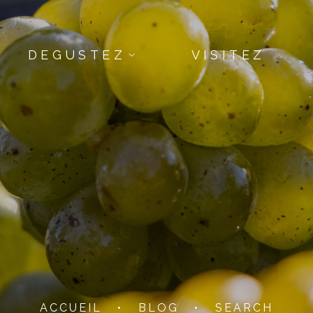
DEGUSTEZ
VISITEZ
ACCUEIL
•
BLOG
•
SEARCH