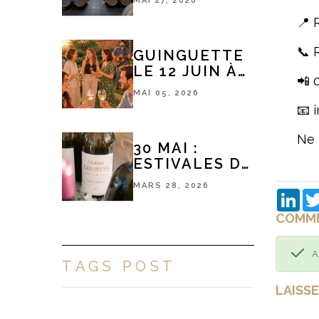
MAI 27, 2026
HANDICAP
📍 
📞 
GUINGUETTE
LE 12 JUIN À
📲 
18H
MAI 05, 2026
📧 
Ne 
30 MAI :
ESTIVALES DE
PESSAC-
MARS 28, 2026
LÉOGNAN
Link
COMME
A
TAGS POST
LAISS