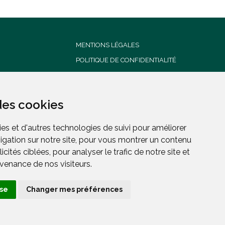
MENTIONS LÉGALES
POLITIQUE DE CONFIDENTIALITÉ
CONDITIONS GENERALES DE
VENTE
des cookies
des cookies
es et d'autres technologies de suivi pour améliorer
es et d'autres technologies de suivi pour améliorer
igation sur notre site, pour vous montrer un contenu
igation sur notre site, pour vous montrer un contenu
cités ciblées, pour analyser le trafic de notre site et
cités ciblées, pour analyser le trafic de notre site et
enance de nos visiteurs.
enance de nos visiteurs.
ANTÉ
use
use
Changer mes préférences
Changer mes préférences