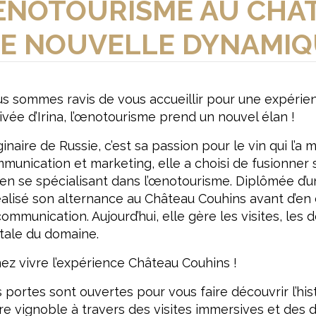
ŒNOTOURISME AU CHÂT
E NOUVELLE DYNAMIQUE
s sommes ravis de vous accueillir pour une expérie
rrivée d’Irina, l’œnotourisme prend un nouvel élan !
ginaire de Russie, c’est sa passion pour le vin qui l
munication et marketing, elle a choisi de fusionne
 en se spécialisant dans l’œnotourisme. Diplômée d’
éalisé son alternance au Château Couhins avant d’e
communication. Aujourd’hui, elle gère les visites, les
itale du domaine.
ez vivre l’expérience Château Couhins !
 portes sont ouvertes pour vous faire découvrir l’histo
re vignoble à travers des visites immersives et de