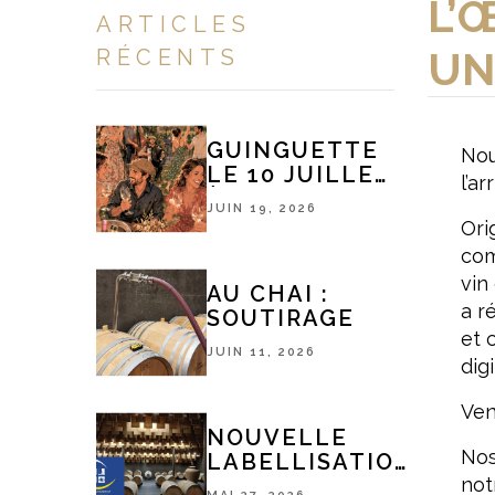
L’
ARTICLES
UN
RÉCENTS
GUINGUETTE
Nou
LE 10 JUILLET
l’a
À 18H
JUIN 19, 2026
Ori
com
vin
AU CHAI :
a r
SOUTIRAGE
et 
JUIN 11, 2026
dig
Ven
NOUVELLE
Nos
LABELLISATION
not
TOURISME &