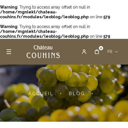
Warning
: Trying to access array offset on null in
/home/mgnlekt/chateau-
couhins.fr/modules/leoblog/leoblog.php
on line
579
Warning
: Trying to access array offset on null in
/home/mgnlekt/chateau-
couhins.fr/modules/leoblog/leoblog.php
on line
579
0
Basculer la navigation
☰
FR
ACCUEIL
•
BLOG
•