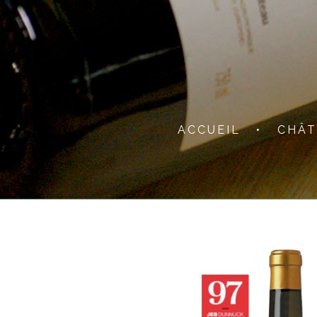
ACCUEIL
•
CHÂT