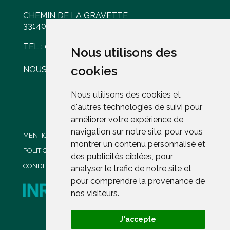
CHEMIN DE LA GRAVETTE
33140 VILLENAVE D'ORNON
TEL : 05 56 30 77 61
Nous utilisons des
Nous utilisons des
cookies
cookies
NOUS ÉCRIRE
Nous utilisons des cookies et
Nous utilisons des cookies et
d'autres technologies de suivi pour
d'autres technologies de suivi pour
améliorer votre expérience de
améliorer votre expérience de
navigation sur notre site, pour vous
navigation sur notre site, pour vous
MENTIONS LÉGALES
montrer un contenu personnalisé et
montrer un contenu personnalisé et
POLITIQUE DE CONFIDENTIALITÉ
des publicités ciblées, pour
des publicités ciblées, pour
CONDITIONS GENERALES DE VENTE
analyser le trafic de notre site et
analyser le trafic de notre site et
pour comprendre la provenance de
pour comprendre la provenance de
nos visiteurs.
nos visiteurs.
J'accepte
J'accepte
PROPRIÉTÉ DE L'INRAE