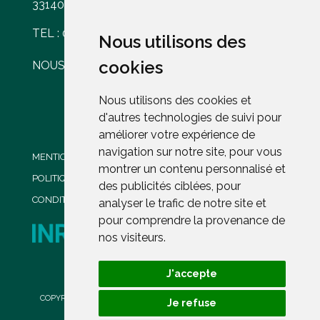
33140 VILLENAVE D'ORNON
TEL : 05 56 30 77 61
Nous utilisons des
Nous utilisons des
cookies
cookies
NOUS ÉCRIRE
Nous utilisons des cookies et
Nous utilisons des cookies et
d'autres technologies de suivi pour
d'autres technologies de suivi pour
améliorer votre expérience de
améliorer votre expérience de
navigation sur notre site, pour vous
navigation sur notre site, pour vous
MENTIONS LÉGALES
montrer un contenu personnalisé et
montrer un contenu personnalisé et
POLITIQUE DE CONFIDENTIALITÉ
des publicités ciblées, pour
des publicités ciblées, pour
CONDITIONS GENERALES DE VENTE
analyser le trafic de notre site et
analyser le trafic de notre site et
pour comprendre la provenance de
pour comprendre la provenance de
nos visiteurs.
nos visiteurs.
J'accepte
J'accepte
PROPRIÉTÉ DE L'INRAE
COPYRIGHT ©2023
CHÂTEAU COUHINS
. L'ABUS D'ALCOOL EST
Je refuse
Je refuse
DANGEREUX POUR LA SANTÉ