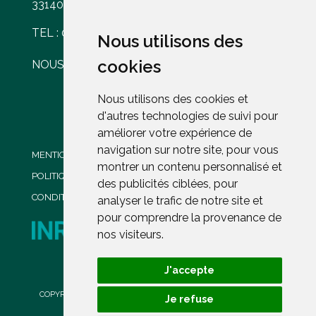
33140 VILLENAVE D'ORNON
TEL : 05 56 30 77 61
Nous utilisons des
Nous utilisons des
cookies
cookies
NOUS ÉCRIRE
Nous utilisons des cookies et
Nous utilisons des cookies et
d'autres technologies de suivi pour
d'autres technologies de suivi pour
améliorer votre expérience de
améliorer votre expérience de
navigation sur notre site, pour vous
navigation sur notre site, pour vous
MENTIONS LÉGALES
montrer un contenu personnalisé et
montrer un contenu personnalisé et
POLITIQUE DE CONFIDENTIALITÉ
des publicités ciblées, pour
des publicités ciblées, pour
CONDITIONS GENERALES DE VENTE
analyser le trafic de notre site et
analyser le trafic de notre site et
pour comprendre la provenance de
pour comprendre la provenance de
nos visiteurs.
nos visiteurs.
J'accepte
J'accepte
PROPRIÉTÉ DE L'INRAE
COPYRIGHT ©2023
CHÂTEAU COUHINS
. L'ABUS D'ALCOOL EST
Je refuse
Je refuse
DANGEREUX POUR LA SANTÉ