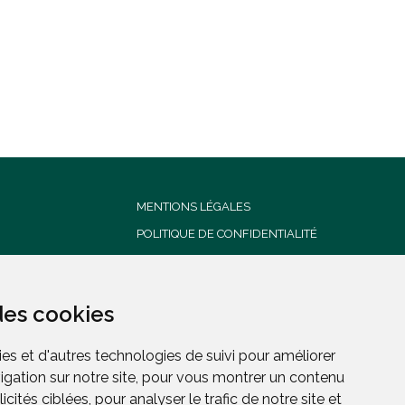
MENTIONS LÉGALES
POLITIQUE DE CONFIDENTIALITÉ
CONDITIONS GENERALES DE
VENTE
des cookies
des cookies
es et d'autres technologies de suivi pour améliorer
es et d'autres technologies de suivi pour améliorer
igation sur notre site, pour vous montrer un contenu
igation sur notre site, pour vous montrer un contenu
cités ciblées, pour analyser le trafic de notre site et
cités ciblées, pour analyser le trafic de notre site et