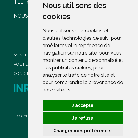
TEL : 05 56 30 77 61
Nous utilisons des
Nous utilisons des
cookies
cookies
NOUS ÉCRIRE
Nous utilisons des cookies et
Nous utilisons des cookies et
d'autres technologies de suivi pour
d'autres technologies de suivi pour
améliorer votre expérience de
améliorer votre expérience de
navigation sur notre site, pour vous
navigation sur notre site, pour vous
MENTIONS LÉGALES
montrer un contenu personnalisé et
montrer un contenu personnalisé et
POLITIQUE DE CONFIDENTIALITÉ
des publicités ciblées, pour
des publicités ciblées, pour
CONDITIONS GENERALES DE VENTE
analyser le trafic de notre site et
analyser le trafic de notre site et
pour comprendre la provenance de
pour comprendre la provenance de
nos visiteurs.
nos visiteurs.
J'accepte
J'accepte
PROPRIÉTÉ DE L'INRAE
COPYRIGHT ©2023
CHÂTEAU COUHINS
. L'ABUS D'ALCOOL EST
Je refuse
Je refuse
DANGEREUX POUR LA SANTÉ
Changer mes préférences
Changer mes préférences