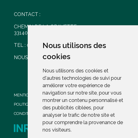
CONTACT :
CHEMIN DE LA GRAVETTE
33140 VILLENAVE D'ORNON
Nous utilisons des
Nous utilisons des
TEL : 05 56 30 77 61
cookies
cookies
NOUS ÉCRIRE
Nous utilisons des cookies et
Nous utilisons des cookies et
d'autres technologies de suivi pour
d'autres technologies de suivi pour
améliorer votre expérience de
améliorer votre expérience de
navigation sur notre site, pour vous
navigation sur notre site, pour vous
MENTIONS LÉGALES
montrer un contenu personnalisé et
montrer un contenu personnalisé et
POLITIQUE DE CONFIDENTIALITÉ
des publicités ciblées, pour
des publicités ciblées, pour
CONDITIONS GENERALES DE VENTE
analyser le trafic de notre site et
analyser le trafic de notre site et
pour comprendre la provenance de
pour comprendre la provenance de
nos visiteurs.
nos visiteurs.