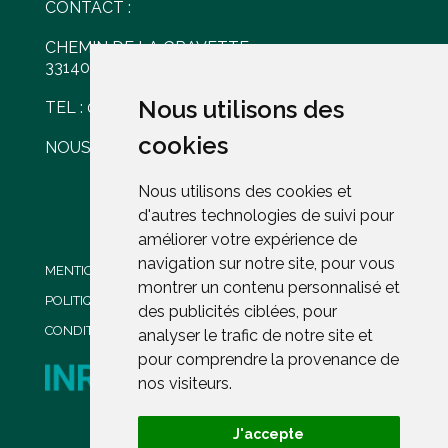
CONTACT :
CHEMIN DE LA GRAVETTE
33140 VILLENAVE D'ORNON
Nous utilisons des
Nous utilisons des
TEL : 05 56 30 77 61
cookies
cookies
NOUS ÉCRIRE
Nous utilisons des cookies et
Nous utilisons des cookies et
d'autres technologies de suivi pour
d'autres technologies de suivi pour
améliorer votre expérience de
améliorer votre expérience de
navigation sur notre site, pour vous
navigation sur notre site, pour vous
MENTIONS LÉGALES
montrer un contenu personnalisé et
montrer un contenu personnalisé et
POLITIQUE DE CONFIDENTIALITÉ
des publicités ciblées, pour
des publicités ciblées, pour
CONDITIONS GENERALES DE VENTE
analyser le trafic de notre site et
analyser le trafic de notre site et
pour comprendre la provenance de
pour comprendre la provenance de
nos visiteurs.
nos visiteurs.
J'accepte
J'accepte
PROPRIÉTÉ DE L'INRAE