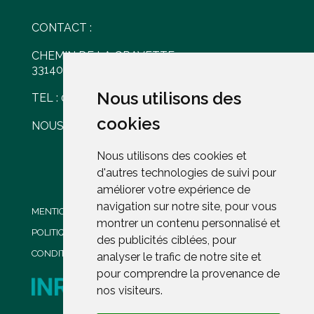
CONTACT :
CHEMIN DE LA GRAVETTE
33140 VILLENAVE D'ORNON
Nous utilisons des
Nous utilisons des
TEL : 05 56 30 77 61
cookies
cookies
NOUS ÉCRIRE
Nous utilisons des cookies et
Nous utilisons des cookies et
d'autres technologies de suivi pour
d'autres technologies de suivi pour
améliorer votre expérience de
améliorer votre expérience de
navigation sur notre site, pour vous
navigation sur notre site, pour vous
MENTIONS LÉGALES
montrer un contenu personnalisé et
montrer un contenu personnalisé et
POLITIQUE DE CONFIDENTIALITÉ
des publicités ciblées, pour
des publicités ciblées, pour
CONDITIONS GENERALES DE VENTE
analyser le trafic de notre site et
analyser le trafic de notre site et
pour comprendre la provenance de
pour comprendre la provenance de
nos visiteurs.
nos visiteurs.